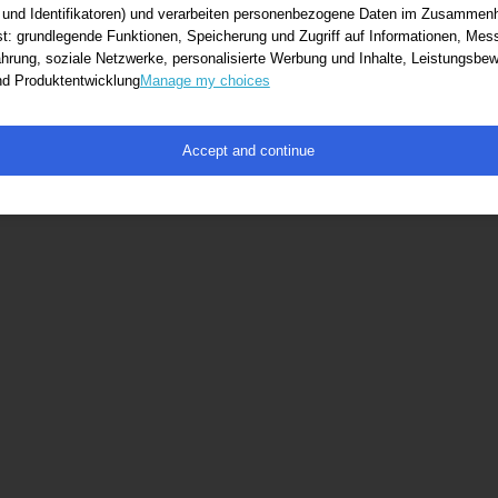
 und Identifikatoren) und verarbeiten personenbezogene Daten im Zusammenh
ot found
st: grundlegende Funktionen, Speicherung und Zugriff auf Informationen, Mes
hrung, soziale Netzwerke, personalisierte Werbung und Inhalte, Leistungsb
ow_content
nd Produktentwicklung
Manage my choices
Accept and continue