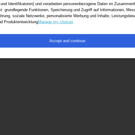
 und Identifikatoren) und verarbeiten personenbezogene Daten im Zusammenh
ot found
st: grundlegende Funktionen, Speicherung und Zugriff auf Informationen, Mes
hrung, soziale Netzwerke, personalisierte Werbung und Inhalte, Leistungsb
ow_content
nd Produktentwicklung
Manage my choices
Accept and continue