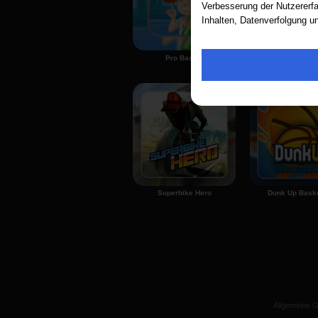
Verbesserung der Nutzererfa
Inhalten, Datenverfolgung u
Anmelden
Pro Basket
Real Socc
Superbike Hero
Dunk Up Baske
Allgemeine 