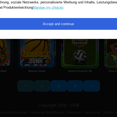
hrung, soziale Netzwerke, personalisierte Werbung und Inhalte, Leistungsb
nd Produktentwicklung
Manage my choices
er
Car Rush
Ronaldo CR7 Penalty Flick Soccer
Accept and continue
tball
Bouncy Dunk
Street Freekick 3D
Foot C
<
1
2
3
>
Copyright 2026 - CFM
Geschäftsbedingungen
Hinweis auf Rücktrittsrecht
Impressum
Datenschutz
Kontakt