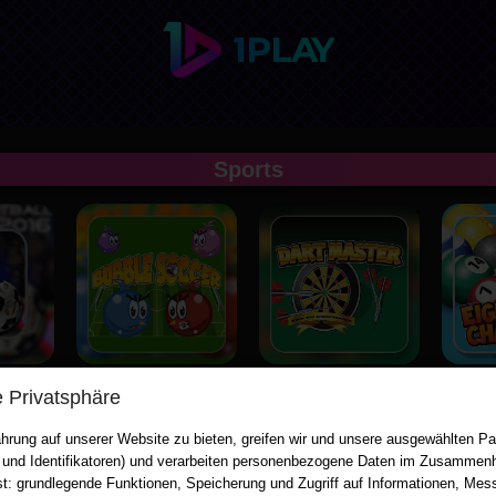
Sports
ll
Bubble Soccer
Dart Master
e Privatsphäre
hrung auf unserer Website zu bieten, greifen wir und unsere ausgewählten Par
 und Identifikatoren) und verarbeiten personenbezogene Daten im Zusammenh
st: grundlegende Funktionen, Speicherung und Zugriff auf Informationen, Mes