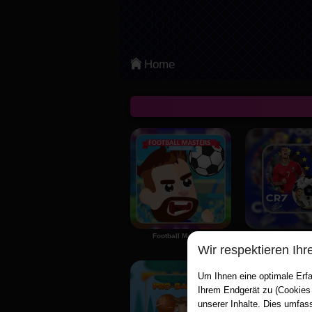
Categories
Am Beliebtesten
Home
Arcade
Aktion
Sports
Adventure
Board & Card
Puzzle
Football Masters
CR7 Footba
Wir respektieren Ihr
Classic
Um Ihnen eine optimale Erfa
Strategie
Ihrem Endgerät zu (Cookies
unserer Inhalte. Dies umfas