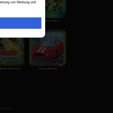
ewertung von Werbung und
Ronaldo CR7 World Penalty Flick
Nick Soccer Stars
hinko World Cup
Octane Racing
Abbestellen