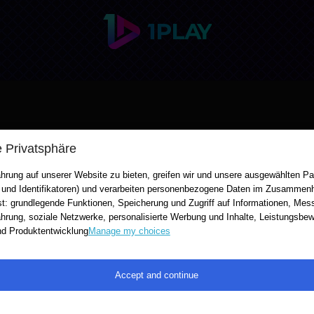
Unser Kundenservice ist für Sie da!
e Privatsphäre
E-Mail (bevorzugt): kontakt@cfm.mobi
hrung auf unserer Website zu bieten, greifen wir und unsere ausgewählten Par
 und Identifikatoren) und verarbeiten personenbezogene Daten im Zusammenh
Hotline: 0800 080 612
st: grundlegende Funktionen, Speicherung und Zugriff auf Informationen, Mes
hrung, soziale Netzwerke, personalisierte Werbung und Inhalte, Leistungsb
Copyright
nd Produktentwicklung
Manage my choices
-, Schrift- und Farbgestaltung sowie alle Texte und Grafiken de
Accept and continue
 der Kopie – auch Papierausdruck, der nicht zum Zweck der per
drücklichen schriftlichen Genehmigung durch CFM Ltd und ist i
Zuwiderhandlungen werden strafrechtlich verfolgt.