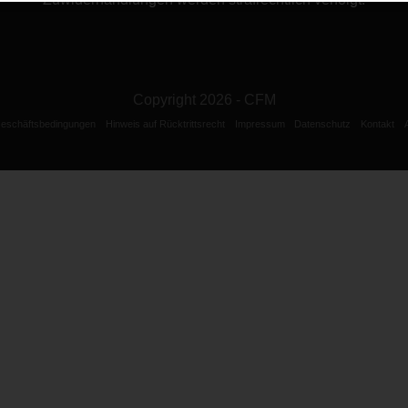
Copyright 2026 - CFM
Geschäftsbedingungen
Hinweis auf Rücktrittsrecht
Impressum
Datenschutz
Kontakt