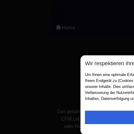
Categories
Am Beliebtesten
Home
Arcade
Aktion
Sports
Wir respektieren Ihr
Adventure
Um Ihnen eine optimale Erfa
Ihrem Endgerät zu (Cookies
Board & Card
unserer Inhalte. Dies umfas
Verbesserung der Nutzererfa
Inhalten, Datenverfolgung u
Puzzle
Das gesamte Design inklusive Layout
Classic
CFM Ltd vorbehalten. Jegliche Art
Strategie
oder Reproduktion bedarf der aus