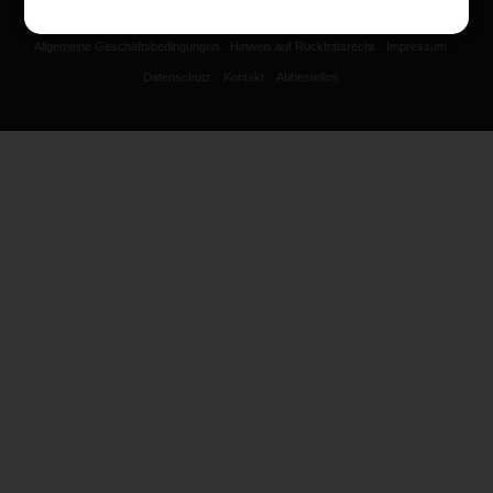
Copyright 2026 - CFM
Allgemeine Geschäftsbedingungen
Hinweis auf Rücktrittsrecht
Impressum
Anmelden
Datenschutz
Kontakt
Abbestellen