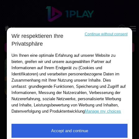
Categories
Am Beliebtesten
Home
Continue without consent
Wir respektieren Ihre
Arcade
Privatsphäre
The Best Of
Aktion
Um Ihnen eine optimale Erfahrung auf unserer Website zu
bieten, greifen wir und unsere ausgewählten Partner auf
Sports
Informationen auf Ihrem Endgerät zu (Cookies und
Identifikatoren) und verarbeiten personenbezogene Daten im
Zusammenhang mit Ihrer Nutzung unserer Inhalte. Dies
Adventure
umfasst: grundlegende Funktionen, Speicherung und Zugriff auf
Informationen, Messung der Nutzerzahlen, Verbesserung der
Board & Card
Nutzererfahrung, soziale Netzwerke, personalisierte Werbung
We Bare Bears - Blocks
und Inhalte, Leistungsbewertung von Werbung und Inhalten,
Puzzle
Datenverfolgung und Produktentwicklung
Manage my choices
<
>
Classic
Accept and continue
Strategie