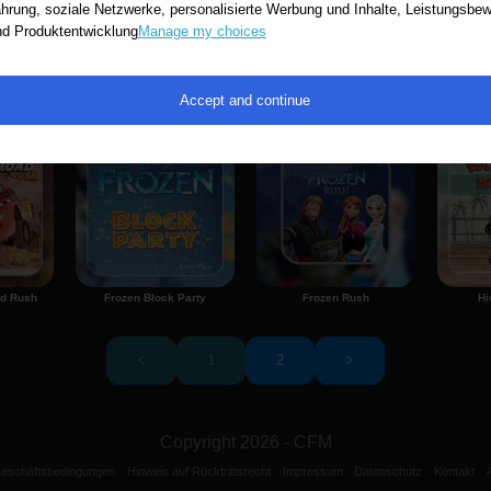
hrung, soziale Netzwerke, personalisierte Werbung und Inhalte, Leistungsb
nd Produktentwicklung
Manage my choices
eeze Fall
The Lion Guard: Protectors Of The Pridelands
Toy Story: POP!
Accept and continue
ad Rush
Frozen Block Party
Frozen Rush
Hi
<
1
2
>
Copyright 2026 - CFM
Geschäftsbedingungen
Hinweis auf Rücktrittsrecht
Impressum
Datenschutz
Kontakt