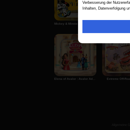
Verbesserung der Nutzererfa
Inhalten, Datenverfolgung u
Anmelden
Mickey & Minnie: Parisian Park Puzzler
Frozen: Olaf's Fr
Elena of Avalor : Avalor Adventure
Extreme Off-Ro
Allgemeine 