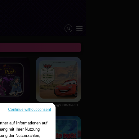
Descendants: Isle Of The Lost Rush
Cars: Lightning's Off-Road Training
Continue without consent
tner auf Informationen auf
ang mit Ihrer Nutzung
sung der Nutzerzahlen,