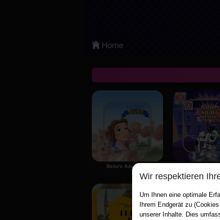
Categories
Am Beliebtesten
Home
Arcade
Aktion
Sports
Adventure
Board & Card
Puzzle
Belle's Adventure
Wir respektieren Ihr
Classic
Um Ihnen eine optimale Erfa
Strategie
Ihrem Endgerät zu (Cookies
unserer Inhalte. Dies umfas