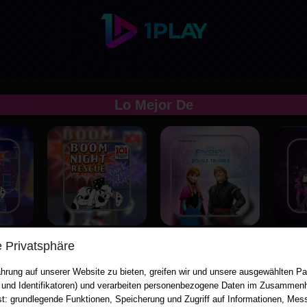
Lo Mejor De
101 Dalmatian Street: Boom Night Rescue 2
101 Dalmatian Street: Boom Night Rescue 2
Frozen: Double Trouble
e Privatsphäre
hrung auf unserer Website zu bieten, greifen wir und unsere ausgewählten Par
 und Identifikatoren) und verarbeiten personenbezogene Daten im Zusammenh
st: grundlegende Funktionen, Speicherung und Zugriff auf Informationen, Mes